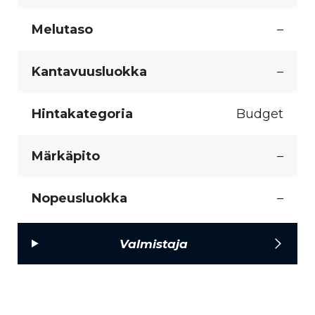
Melutaso
–
Kantavuusluokka
–
Hintakategoria
Budget
Märkäpito
–
Nopeusluokka
–
Valmistaja