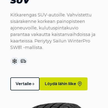
SUV
Kitkarengas SUV-autoille. Vahvistettu
sisärakenne korkean painopisteen
ajoneuvoille, kulutuspintakuvio
parantaa vakautta kaistanvaihdoissa ja
kaarteissa. Periytyy Sailun WinterPro
SW81 -mallista.
Vertaile
Löydä lähin liike