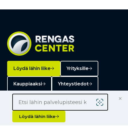
Löydä lähin liike
Yrityksille
Kauppiaaksi
Yhteystiedot
×
Löydä lähin liike
Liikkeet