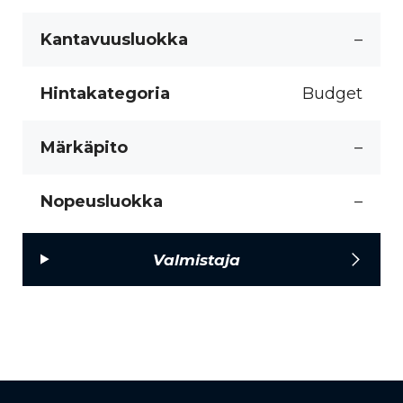
Kantavuusluokka
–
Hintakategoria
Budget
Märkäpito
–
Nopeusluokka
–
Valmistaja