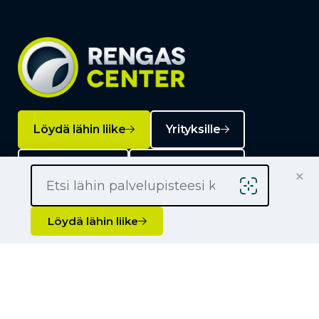
Löydä lähin liike
Yrityksille
Kauppiaaksi
Yhteystiedot
×
Löydä lähin liike
Liikkeet
Renkaat