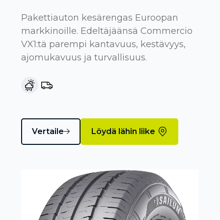
Pakettiauton kesärengas Euroopan
markkinoille. Edeltäjäänsä Commercio
VX1:tä parempi kantavuus, kestävyys,
ajomukavuus ja turvallisuus.
Vertaile
Löydä lähin liike