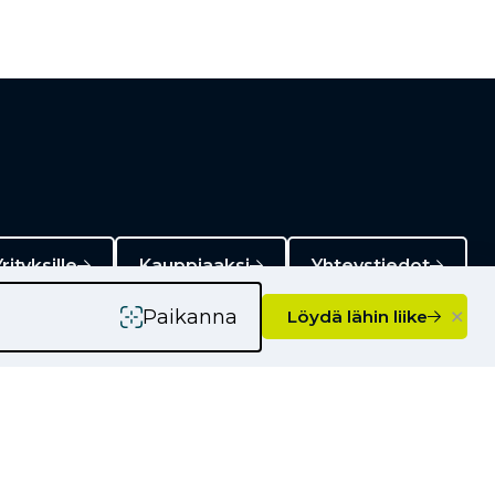
rityksille
Kauppiaaksi
Yhteystiedot
×
Paikanna
Löydä lähin liike
Ajankohtaista
Kampanjat