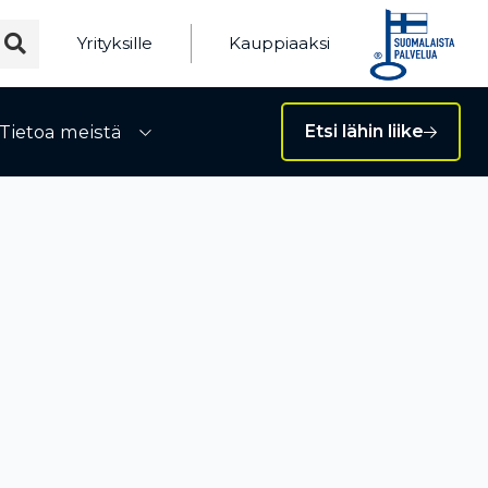
Yrityksille
Kauppiaaksi
Tietoa meistä
Etsi lähin liike
ivalikko
Avaa alivalikko