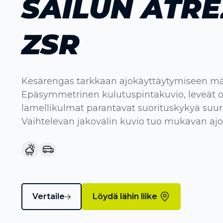
SAILUN ATR
ZSR
Kesärengas tarkkaan ajokäyttäytymiseen märä
Epäsymmetrinen kulutuspintakuvio, leveät ol
lamellikulmat parantavat suorituskykyä suur
Vaihtelevan jakovälin kuvio tuo mukavan ajo
Vertaile
Löydä lähin liike