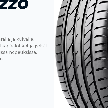
EZZO
llä ja kuivalla.
kapäälohkot ja jyrkät
issa nopeuksissa.
n.