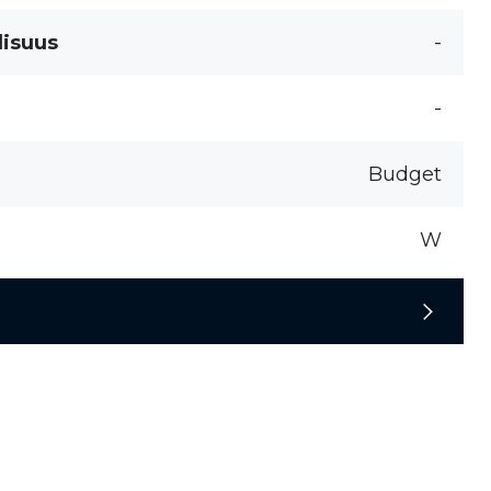
lisuus
-
-
Budget
W