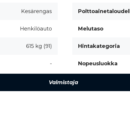
Kesärengas
Polttoainetaloudel
Henkilöauto
Melutaso
615 kg (91)
Hintakategoria
-
Nopeusluokka
Valmistaja