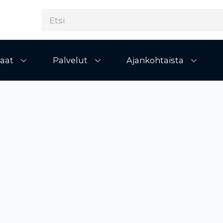
aat
Palvelut
Ajankohtaista
Avaa alivalikko
Avaa alivalikko
Avaa al