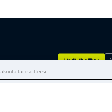
Löydä lähin liike
Y
Palvelut
on renkaat
Rengashotelli