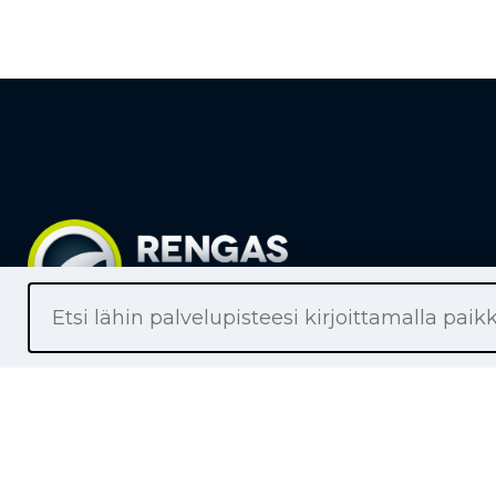
Liikkeet
Renkaat
Henkilöaut