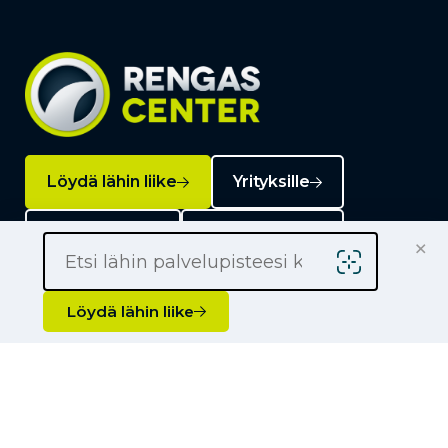
Löydä lähin liike
Yrityksille
Kauppiaaksi
Yhteystiedot
×
Löydä lähin liike
Liikkeet
Renkaat