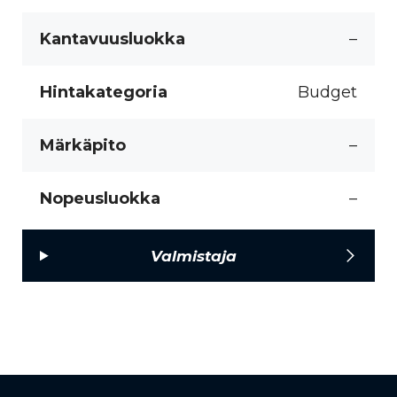
Kantavuusluokka
–
Hintakategoria
Budget
Märkäpito
–
Nopeusluokka
–
Valmistaja