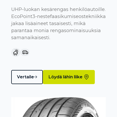
UHP-luokan kesärengas henkilöautoille.
EcoPoint3-nestefaasikumiseostekniikka
jakaa lisäaineet tasaisesti, mikä
parantaa monia rengasominaisuuksia
samanaikaisesti.
Vertaile
Löydä lähin liike