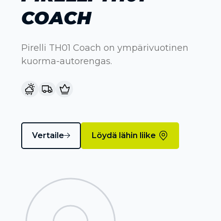
COACH
Pirelli TH01 Coach on ympärivuotinen
kuorma-autorengas.
Vertaile
Löydä lähin liike