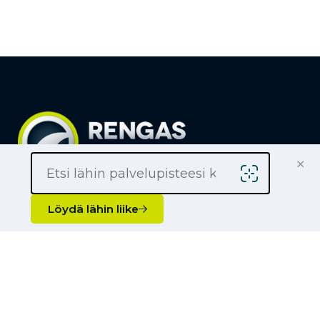
×
Löydä lähin liike
Yrityksille
Löydä lähin liike
Kauppiaaksi
Yhteystiedot