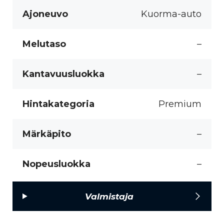
Ajoneuvo
Kuorma-auto
Melutaso
–
Kantavuusluokka
–
Hintakategoria
Premium
Märkäpito
–
Nopeusluokka
–
Valmistaja