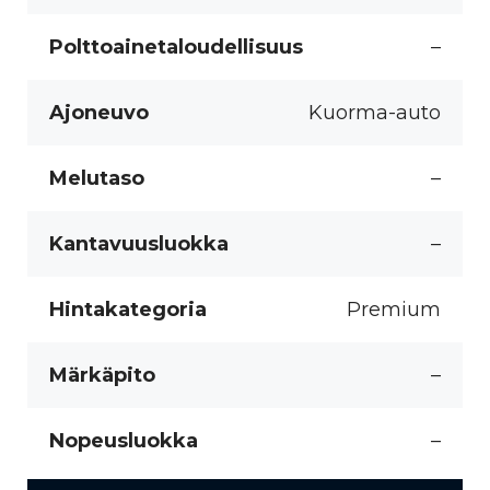
Polttoainetaloudellisuus
–
Ajoneuvo
Kuorma-auto
Melutaso
–
Kantavuusluokka
–
Hintakategoria
Premium
Märkäpito
–
Nopeusluokka
–