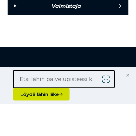
Valmistaja
×
Löydä lähin liike
Löydä lähin liike
Yrityksille
Kauppiaaksi
Yhteystiedot