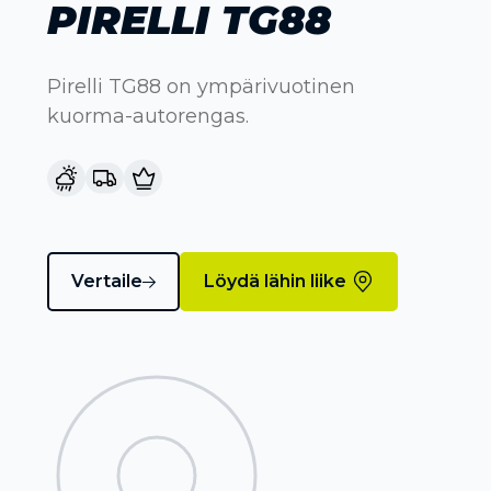
PIRELLI TG88
Pirelli TG88 on ympärivuotinen
kuorma-autorengas.
Vertaile
Löydä lähin liike