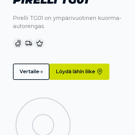
Pirelli TG01 on ympärivuotinen kuorma-
autorengas.
Vertaile
Löydä lähin liike