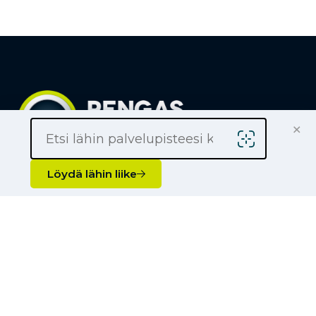
×
Löydä lähin liike
Löydä lähin liike
Yrityksille
Kauppiaaksi
Yhteystiedot