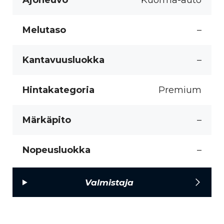
Ajoneuvo
Kuorma-auto
Melutaso
–
Kantavuusluokka
–
Hintakategoria
Premium
Märkäpito
–
Nopeusluokka
–
Valmistaja