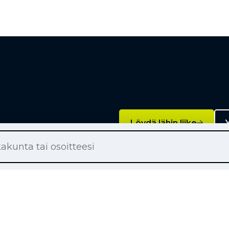
Löydä lähin liike
Y
Palvelut
on renkaat
Rengashotelli