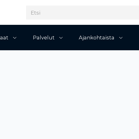
aat
Palvelut
Ajankohtaista
Avaa alivalikko
Avaa alivalikko
Avaa al