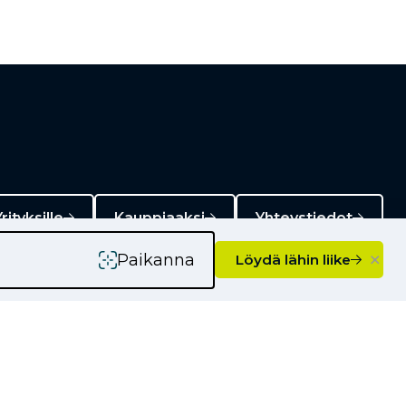
rityksille
Kauppiaaksi
Yhteystiedot
×
Paikanna
Löydä lähin liike
Ajankohtaista
Kampanjat