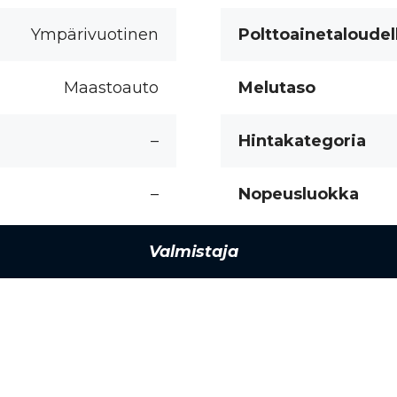
Ympärivuotinen
Polttoainetaloudel
Maastoauto
Melutaso
–
Hintakategoria
–
Nopeusluokka
Valmistaja