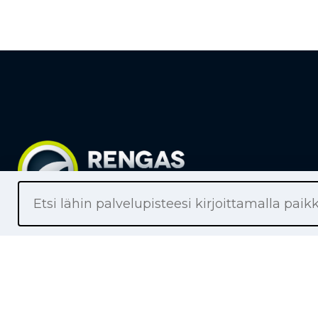
Liikkeet
Renkaat
Henkilöaut