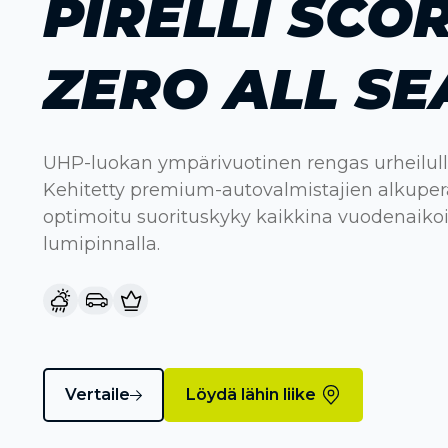
PIRELLI SCO
ZERO ALL S
UHP-luokan ympärivuotinen rengas urheilullis
Kehitetty premium-autovalmistajien alkuper
optimoitu suorituskyky kaikkina vuodenaikoi
lumipinnalla.
Vertaile
Löydä lähin liike