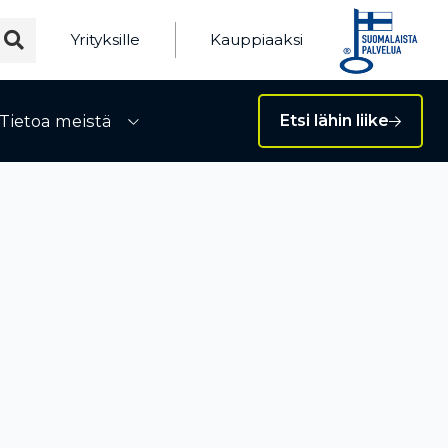
Yrityksille
Kauppiaaksi
Tietoa meistä
Etsi lähin liike
ivalikko
Avaa alivalikko