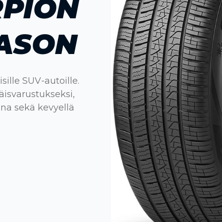
RPION
EASON
ille SUV-autoille.
äisvarustukseksi,
na sekä kevyellä