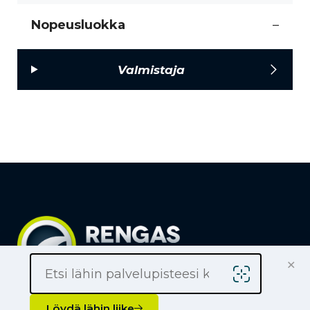
Nopeusluokka
–
Valmistaja
×
Löydä lähin liike
Yrityksille
Löydä lähin liike