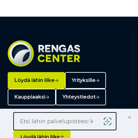
Löydä lähin liike
Yrityksille
Kauppiaaksi
Yhteystiedot
×
Löydä lähin liike