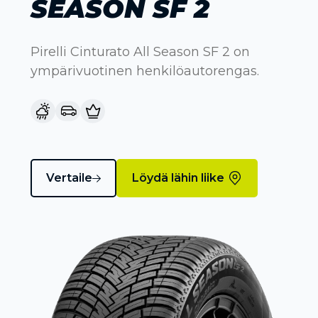
SEASON SF 2
Pirelli Cinturato All Season SF 2 on
ympärivuotinen henkilöautorengas.
Vertaile
Löydä lähin liike