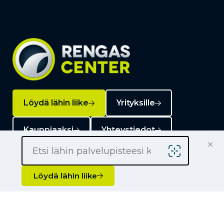
Löydä lähin liike
Yrityksille
Kauppiaaksi
Yhteystiedot
×
Löydä lähin liike
Liikkeet