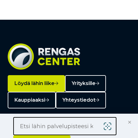
Löydä lähin liike
Yrityksille
Kauppiaaksi
Yhteystiedot
×