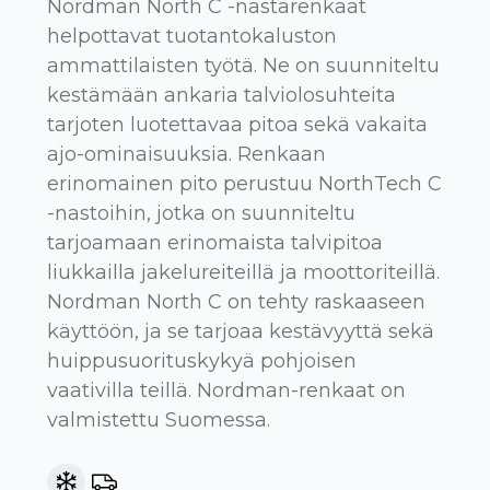
Nordman North C -nastarenkaat
helpottavat tuotantokaluston
ammattilaisten työtä. Ne on suunniteltu
kestämään ankaria talviolosuhteita
tarjoten luotettavaa pitoa sekä vakaita
ajo-ominaisuuksia. Renkaan
erinomainen pito perustuu NorthTech C
-nastoihin, jotka on suunniteltu
tarjoamaan erinomaista talvipitoa
liukkailla jakelureiteillä ja moottoriteillä.
Nordman North C on tehty raskaaseen
käyttöön, ja se tarjoaa kestävyyttä sekä
huippusuorituskykyä pohjoisen
vaativilla teillä. Nordman-renkaat on
valmistettu Suomessa.