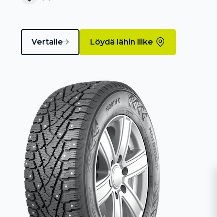
Vertaile
Löydä lähin liike