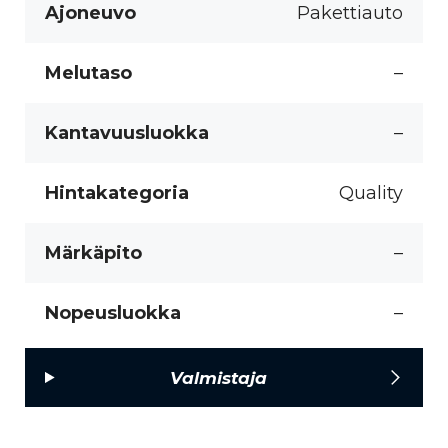
Ajoneuvo
Pakettiauto
Melutaso
–
Kantavuusluokka
–
Hintakategoria
Quality
Märkäpito
–
Nopeusluokka
–
Valmistaja