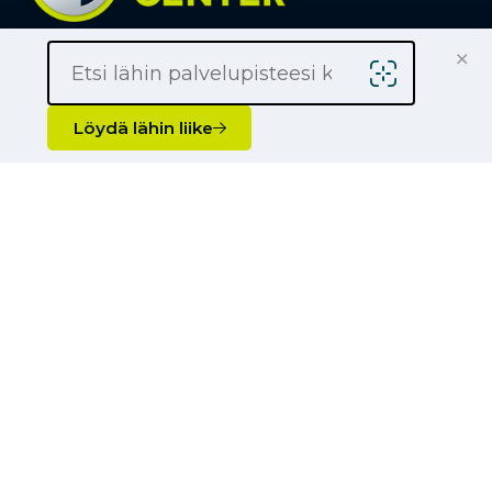
×
Löydä lähin liike
Yrityksille
Löydä lähin liike
Kauppiaaksi
Yhteystiedot
Liikkeet
Renkaat
Henkilöauton renkaat
Palvelut
Pakettiauton renkaat
Rengashotelli
Ajankohtaista