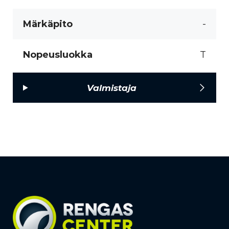
Märkäpito
-
Nopeusluokka
T
Valmistaja