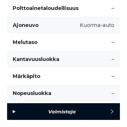
Polttoainetaloudellisuus
–
Ajoneuvo
Kuorma-auto
Melutaso
–
Kantavuusluokka
–
Märkäpito
–
Nopeusluokka
–
Valmistaja