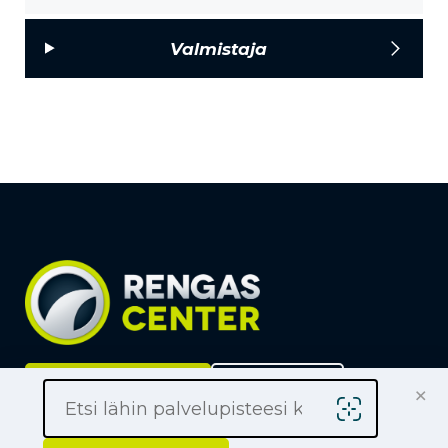
Valmistaja
×
Löydä lähin liike
Yrityksille
Kauppiaaksi
Yhteystiedot