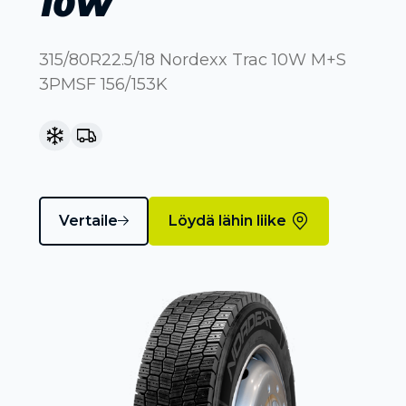
10W
315/80R22.5/18 Nordexx Trac 10W M+S
3PMSF 156/153K
Vertaile
Löydä lähin liike