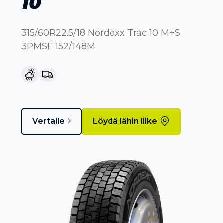
10
315/60R22.5/18 Nordexx Trac 10 M+S
3PMSF 152/148M
Vertaile
Löydä lähin liike