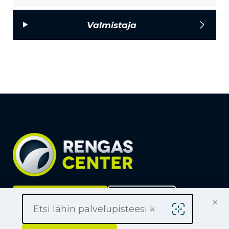
Valmistaja
×
Löydä lähin liike
Yrityksille
Kauppiaaksi
Yhteystiedot