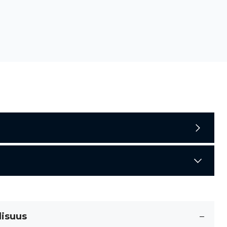
lisuus
–