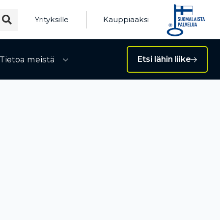
Yrityksille
Kauppiaaksi
Tietoa meistä
Etsi lähin liike
ivalikko
Avaa alivalikko