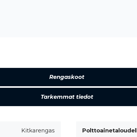
Rengaskoot
Tarkemmat tiedot
Kitkarengas
Polttoainetaloudel