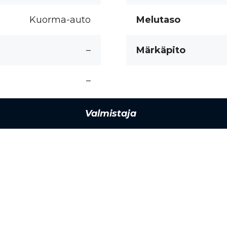
Kuorma-auto
Melutaso
–
Märkäpito
–
Valmistaja