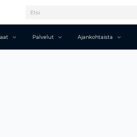
aat
Palvelut
Ajankohtaista
Avaa alivalikko
Avaa alivalikko
Avaa al