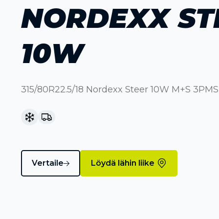
NORDEXX ST
10W
315/80R22.5/18 Nordexx Steer 10W M+S 3PMSF
Vertaile
Löydä lähin liike