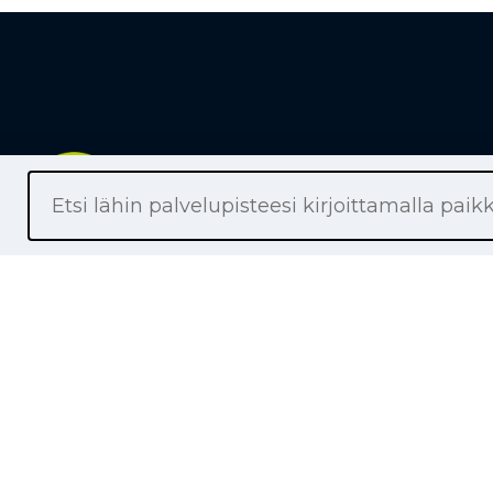
Liikkeet
Renkaat
Henkilöaut
Pakettiaut
Kuorma-au