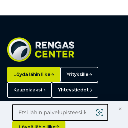
Löydä lähin liike
Yrityksille
Kauppiaaksi
Yhteystiedot
×
Löydä lähin liike