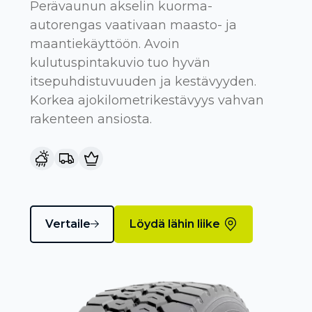
Perävaunun akselin kuorma-
autorengas vaativaan maasto- ja
maantiekäyttöön. Avoin
kulutuspintakuvio tuo hyvän
itsepuhdistuvuuden ja kestävyyden.
Korkea ajokilometrikestävyys vahvan
rakenteen ansiosta.
Vertaile
Löydä lähin liike