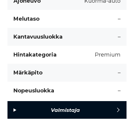
Ajoneuvo
Kuorma-auto
Melutaso
–
Kantavuusluokka
–
Hintakategoria
Premium
Märkäpito
–
Nopeusluokka
–
Valmistaja