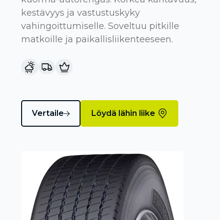
kestävyys ja vastustuskyky
vahingoittumiselle. Soveltuu pitkille
matkoille ja paikallisliikenteeseen.
Vertaile
Löydä lähin liike