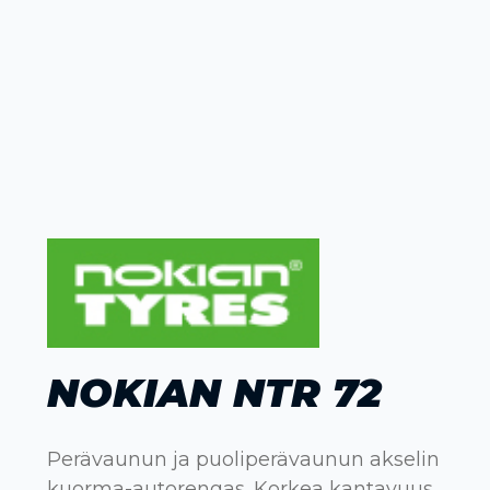
NOKIAN NTR 72
Perävaunun ja puoliperävaunun akselin
kuorma-autorengas. Korkea kantavuus,