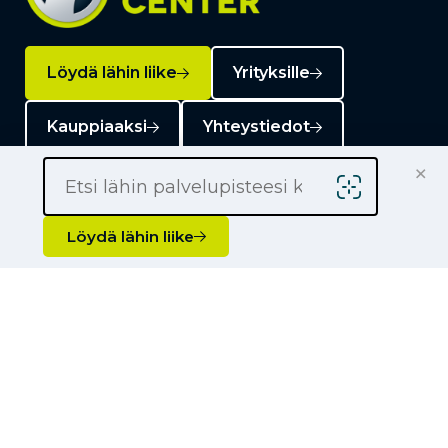
Löydä lähin liike
Yrityksille
Kauppiaaksi
Yhteystiedot
×
Löydä lähin liike
Liikkeet
Renkaat
Henkilöauton renkaat
Palvelut
Pakettiauton renkaat
Rengashotelli