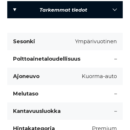
Tarkemmat tiedot
Sesonki
Ympärivuotinen
Polttoainetaloudellisuus
–
Ajoneuvo
Kuorma-auto
Melutaso
–
Kantavuusluokka
–
Hintakategoria
Premium