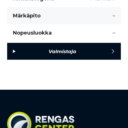
Märkäpito
–
Nopeusluokka
–
Valmistaja