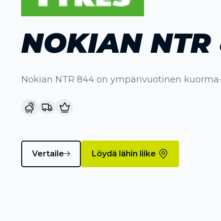
NOKIAN NTR
Nokian NTR 844 on ympärivuotinen kuorma-
Vertaile
Löydä lähin liike