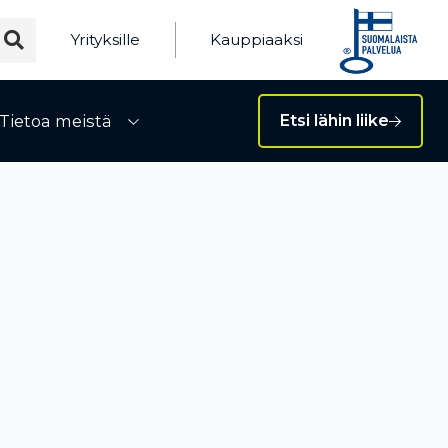
Yrityksille
Kauppiaaksi
Tietoa meistä
Etsi lähin liike
ivalikko
Avaa alivalikko