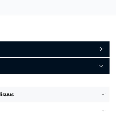
lisuus
–
–