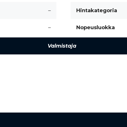
–
Hintakategoria
–
Nopeusluokka
Valmistaja