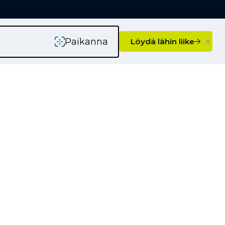
×
Paikanna
Löydä lähin liike
rityksille
Kauppiaaksi
Yhteystiedot
Ajankohtaista
Kampanjat
Uutiset
Vinkkejä autoilijoille