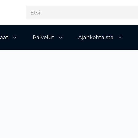
aat
Palvelut
Ajankohtaista
Avaa alivalikko
Avaa alivalikko
Avaa al