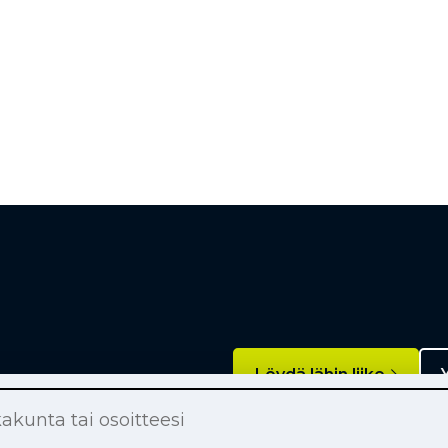
Löydä lähin liike
Y