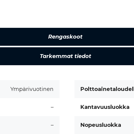
Rengaskoot
Tarkemmat tiedot
Ympärivuotinen
Polttoainetaloudel
–
Kantavuusluokka
–
Nopeusluokka