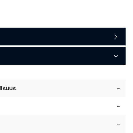
lisuus
–
–
–