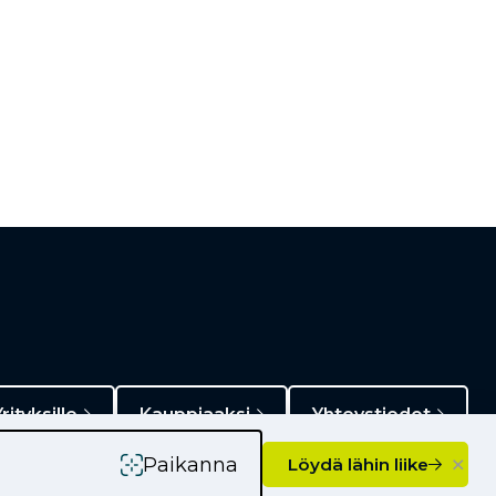
rityksille
Kauppiaaksi
Yhteystiedot
×
Paikanna
Löydä lähin liike