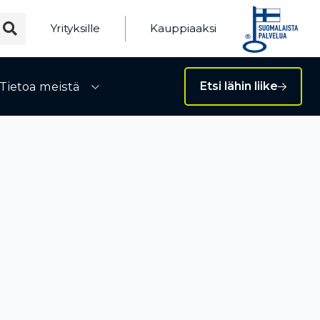
Yrityksille
Kauppiaaksi
Tietoa meistä
Etsi lähin liike
ivalikko
Avaa alivalikko