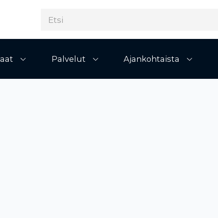
aat
Palvelut
Ajankohtaista
Avaa alivalikko
Avaa alivalikko
Avaa al