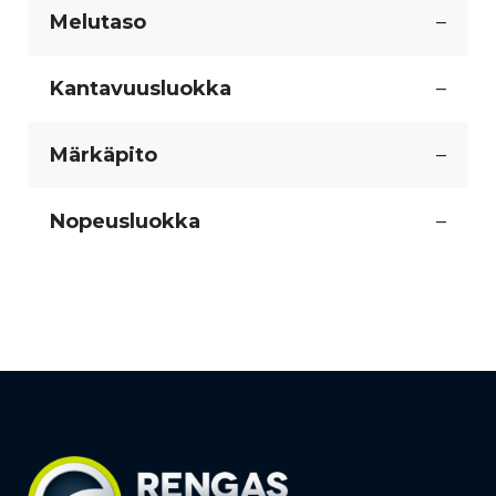
Melutaso
–
Kantavuusluokka
–
Märkäpito
–
Nopeusluokka
–