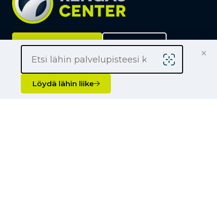
Löydä lähin liike
Yrityksille
×
Kauppiaaksi
Yhteystiedot
Löydä lähin liike
Liikkeet
Renkaat
Henkilöauton renkaat
Palvelut
Pakettiauton renkaat