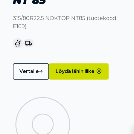
315/80R22.5 NOKTOP NT85 (tuotekoodi
E169)
Vertaile
Löydä lähin liike