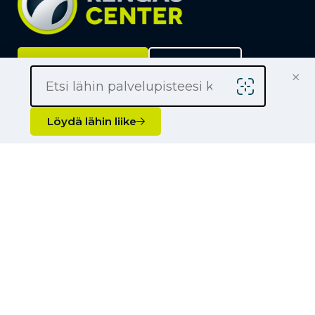
Löydä lähin liike
Yrityksille
×
Kauppiaaksi
Yhteystiedot
Löydä lähin liike
Liikkeet
Renkaat
Henkilöauton renkaat
Palvelut
Pakettiauton renkaat