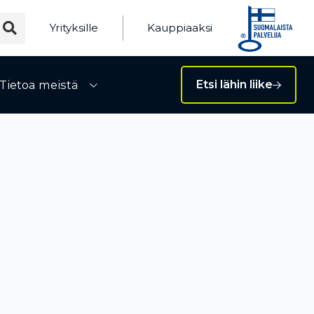
Yrityksille
Kauppiaaksi
Tietoa meistä
Etsi lähin liike
ivalikko
Avaa alivalikko