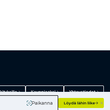
rityksille
Kauppiaaksi
Yhteystiedot
×
Paikanna
Löydä lähin liike