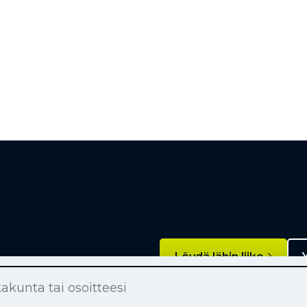
Löydä lähin liike
Y