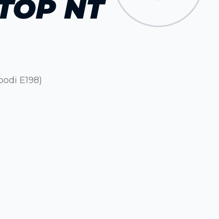
TOP NT
odi E198)