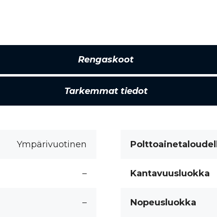
Rengaskoot
Tarkemmat tiedot
Ympärivuotinen
Polttoainetaloudel
–
Kantavuusluokka
–
Nopeusluokka