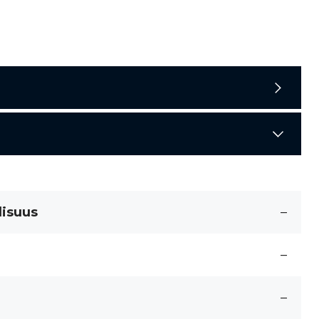
lisuus
–
–
–