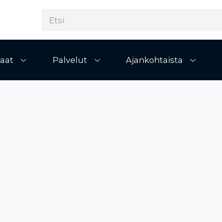
aat
Palvelut
Ajankohtaista
Avaa alivalikko
Avaa alivalikko
Avaa al