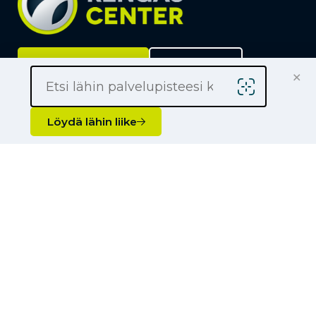
Löydä lähin liike
Yrityksille
×
Kauppiaaksi
Yhteystiedot
Löydä lähin liike
Liikkeet
Renkaat
Henkilöauton renkaat
Palvelut
Pakettiauton renkaat