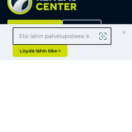
Löydä lähin liike
Yrityksille
×
Kauppiaaksi
Yhteystiedot
Löydä lähin liike
Liikkeet
Renkaat
Henkilöauton renkaat
Palvelut
Pakettiauton renkaat