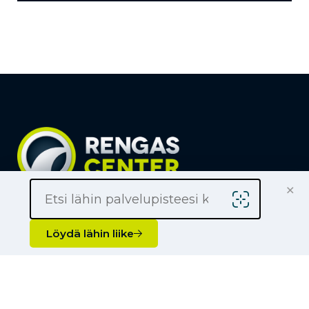
×
Löydä lähin liike
Yrityksille
Löydä lähin liike
Kauppiaaksi
Yhteystiedot