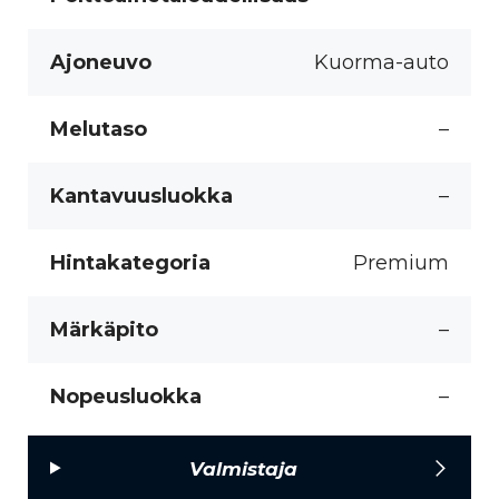
Ajoneuvo
Kuorma-auto
Melutaso
–
Kantavuusluokka
–
Hintakategoria
Premium
Märkäpito
–
Nopeusluokka
–
Valmistaja