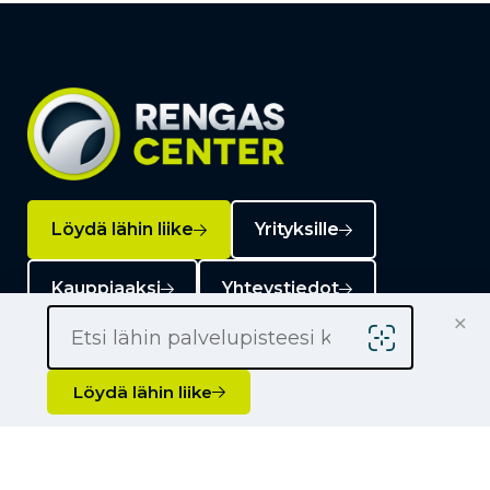
Löydä lähin liike
Yrityksille
Kauppiaaksi
Yhteystiedot
×
Löydä lähin liike
Liikkeet