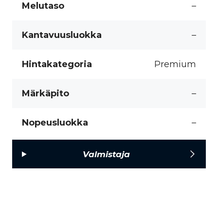
Melutaso
–
Kantavuusluokka
–
Hintakategoria
Premium
Märkäpito
–
Nopeusluokka
–
Valmistaja