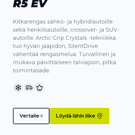
R5 EV
Kitkarengas sähkö- ja hybridiautoille
sekä henkilöautoille, crossover- ja SUV-
autoille. Arctic Grip Crystals -tekniikka
tuo hyvän jääpidon, SilentDrive
vähentää rengasmelua. Turvallinen ja
mukava päivittäiseen talviajoon, pitkä
toimintasäde.
Vertaile
Löydä lähin liike