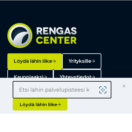
Löydä lähin liike
Yrityksille
Kauppiaaksi
Yhteystiedot
×
Löydä lähin liike
Liikkeet