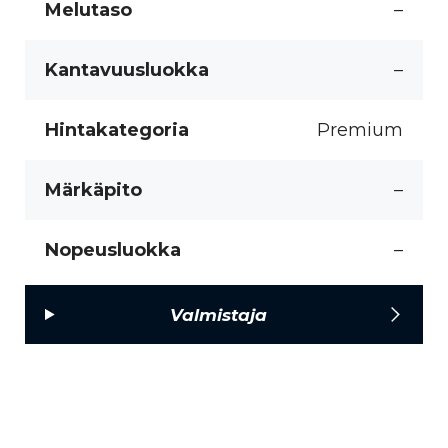
Melutaso
–
Kantavuusluokka
–
Hintakategoria
Premium
Märkäpito
–
Nopeusluokka
–
Valmistaja