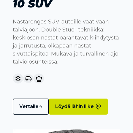
10 SUV
Nastarengas SUV-autoille vaativaan
talviajoon. Double Stud -tekniikka:
keskiosan nastat parantavat kiihdytystä
ja jarrutusta, olkapään nastat
sivuttaispitoa. Mukava ja turvallinen ajo
talviolosuhteissa.
Vertaile
Löydä lähin liike