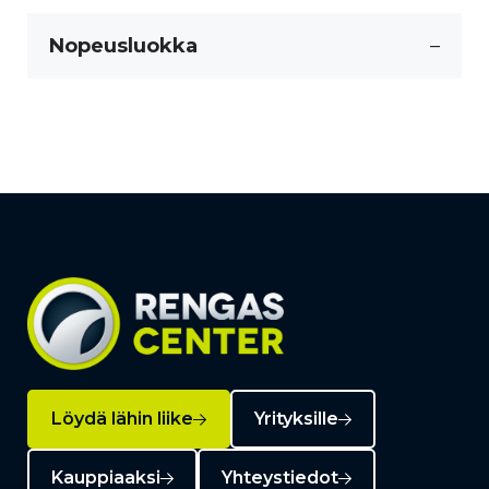
Nopeusluokka
–
Löydä lähin liike
Yrityksille
Kauppiaaksi
Yhteystiedot