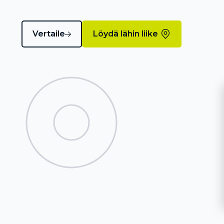
Vertaile
Löydä lähin liike