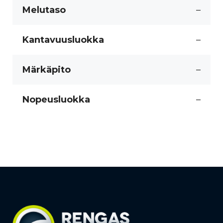
Melutaso
–
Kantavuusluokka
–
Märkäpito
–
Nopeusluokka
–