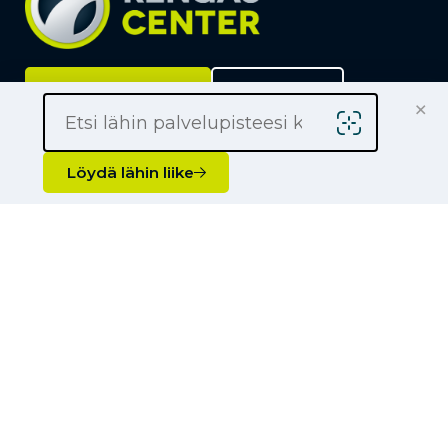
Löydä lähin liike
Yrityksille
×
Kauppiaaksi
Yhteystiedot
Löydä lähin liike
Liikkeet
Renkaat
Henkilöauton renkaat
Palvelut
Pakettiauton renkaat