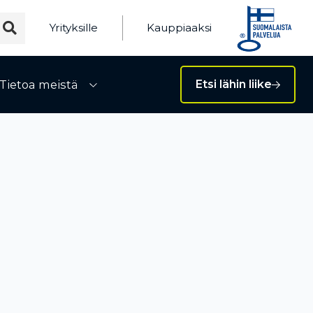
Yrityksille
Kauppiaaksi
Tietoa meistä
Etsi lähin liike
ivalikko
Avaa alivalikko