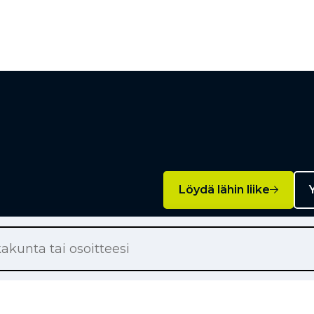
Löydä lähin liike
Y
Palvelut