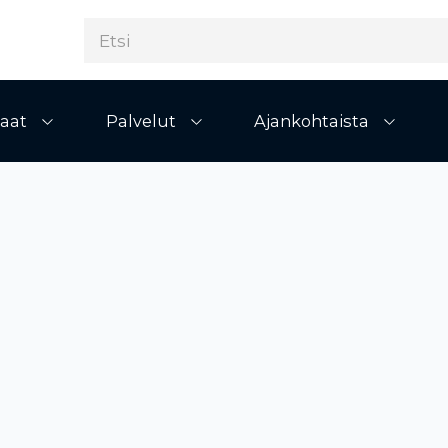
aat
Palvelut
Ajankohtaista
Avaa alivalikko
Avaa alivalikko
Avaa al