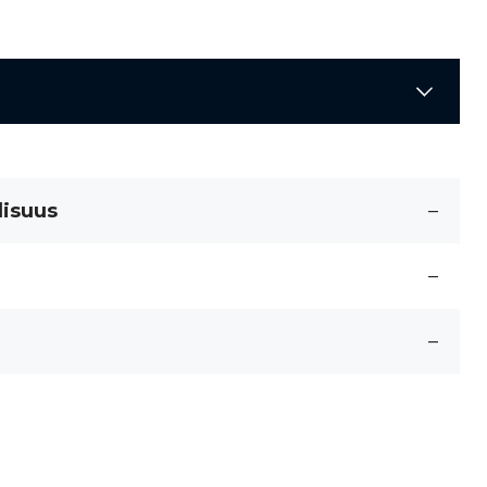
lisuus
–
–
–