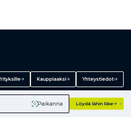
rityksille
Kauppiaaksi
Yhteystiedot
×
Paikanna
Löydä lähin liike
Ajankohtaista