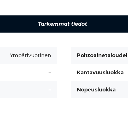
Tarkemmat tiedot
Ympärivuotinen
Polttoainetaloudel
–
Kantavuusluokka
–
Nopeusluokka