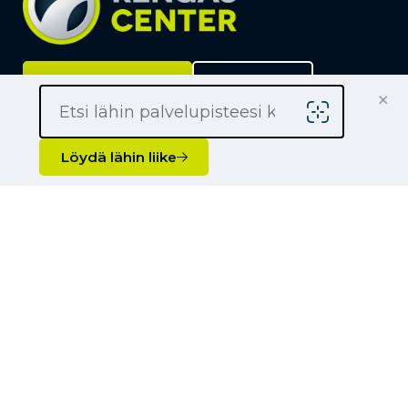
Löydä lähin liike
Yrityksille
×
Kauppiaaksi
Yhteystiedot
Löydä lähin liike
Liikkeet
Renkaat
Henkilöauton renkaat
Palvelut
Pakettiauton renkaat