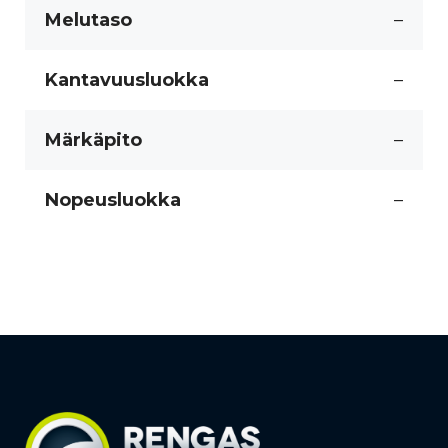
Melutaso
–
Kantavuusluokka
–
Märkäpito
–
Nopeusluokka
–