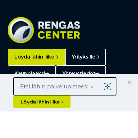
Löydä lähin liike
Yrityksille
Kauppiaaksi
Yhteystiedot
×
Löydä lähin liike
Liikkeet
Renkaat