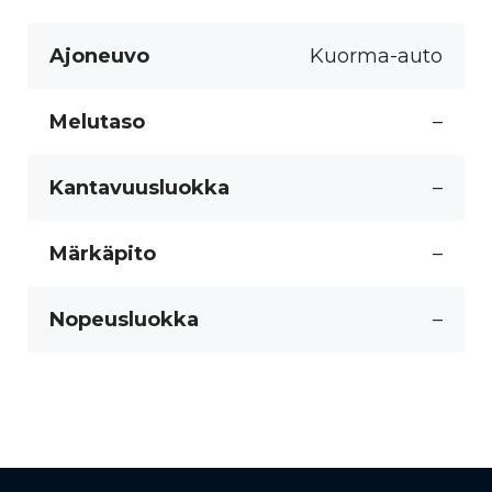
Ajoneuvo
Kuorma-auto
Melutaso
–
Kantavuusluokka
–
Märkäpito
–
Nopeusluokka
–