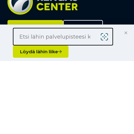
Löydä lähin liike
Yrityksille
×
Kauppiaaksi
Yhteystiedot
Löydä lähin liike
Liikkeet
Renkaat
Henkilöauton renkaat
Palvelut
Pakettiauton renkaat