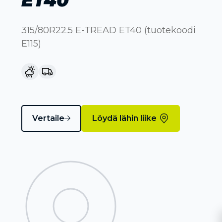
315/80R22.5 E-TREAD ET40 (tuotekoodi
E115)
Vertaile
Löydä lähin liike