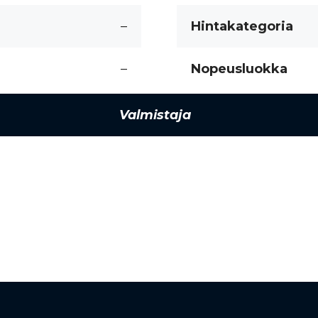
–
Hintakategoria
–
Nopeusluokka
Valmistaja