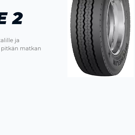
E 2
ille ja
ja pitkän matkan