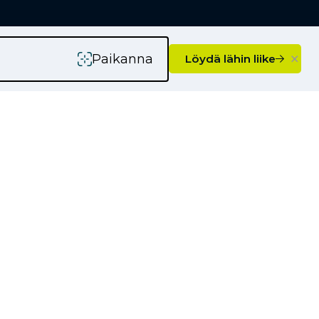
×
Paikanna
Löydä lähin liike
rityksille
Kauppiaaksi
Yhteystiedot
Ajankohtaista
Kampanjat
Uutiset
Vinkkejä autoilijoille