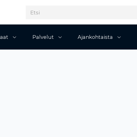
aat
Palvelut
Ajankohtaista
Avaa alivalikko
Avaa alivalikko
Avaa al