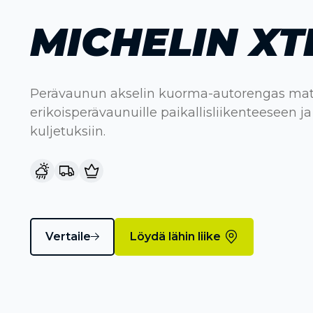
MICHELIN XT
Perävaunun akselin kuorma-autorengas matal
erikoisperävaunuille paikallisliikenteeseen 
kuljetuksiin.
Vertaile
Löydä lähin liike