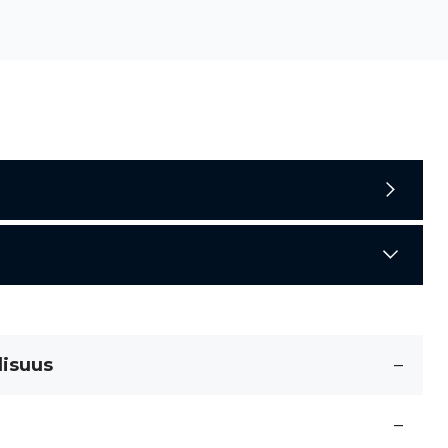
lisuus
–
–