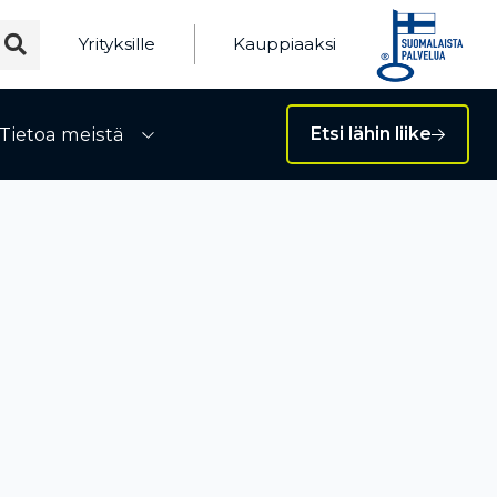
Yrityksille
Kauppiaaksi
Tietoa meistä
Etsi lähin liike
ivalikko
Avaa alivalikko