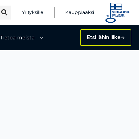
Yrityksille
Kauppiaaksi
Tietoa meistä
Etsi lähin liike
ivalikko
Avaa alivalikko