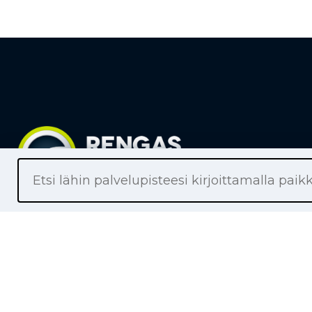
Liikkeet
Renkaat
Henkilöaut
Pakettiaut