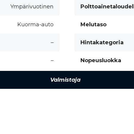
Ympärivuotinen
Polttoainetaloudel
Kuorma-auto
Melutaso
–
Hintakategoria
–
Nopeusluokka
Valmistaja