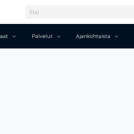
aat
Palvelut
Ajankohtaista
Avaa alivalikko
Avaa alivalikko
Avaa al