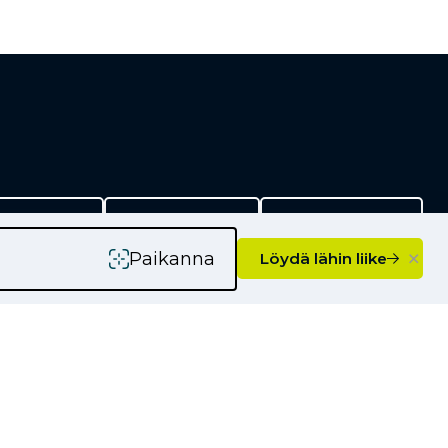
rityksille
Kauppiaaksi
Yhteystiedot
×
Paikanna
Löydä lähin liike
Ajankohtaista
Kampanjat
Uutiset