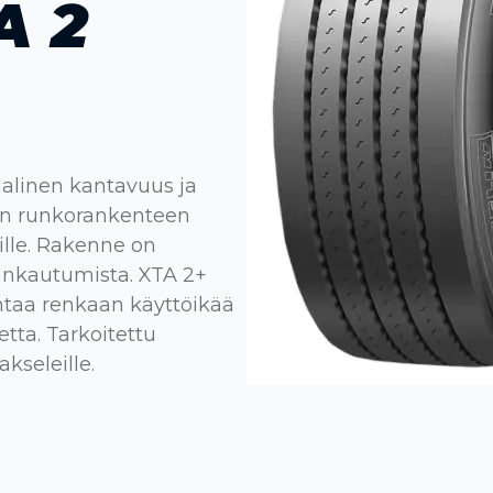
A 2
aalinen kantavuus ja
än runkorankenteen
ille. Rakenne on
ankautumista. XTA 2+
antaa renkaan käyttöikää
etta. Tarkoitettu
kseleille.