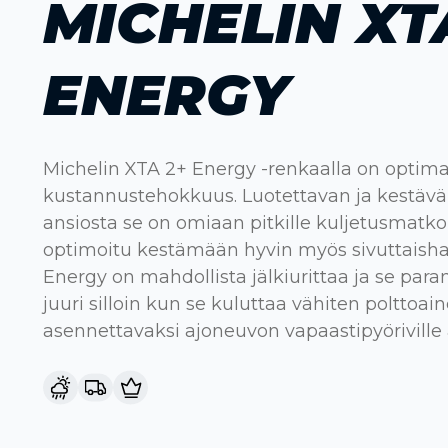
MICHELIN XT
ENERGY
Michelin XTA 2+ Energy -renkaalla on optim
kustannustehokkuus. Luotettavan ja kestäv
ansiosta se on omiaan pitkille kuljetusmatko
optimoitu kestämään hyvin myös sivuttaish
Energy on mahdollista jälkiurittaa ja se par
juuri silloin kun se kuluttaa vähiten polttoain
asennettavaksi ajoneuvon vapaastipyöriville a