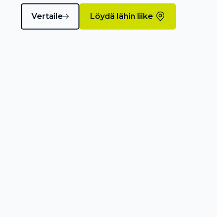
Vertaile
Löydä lähin liike