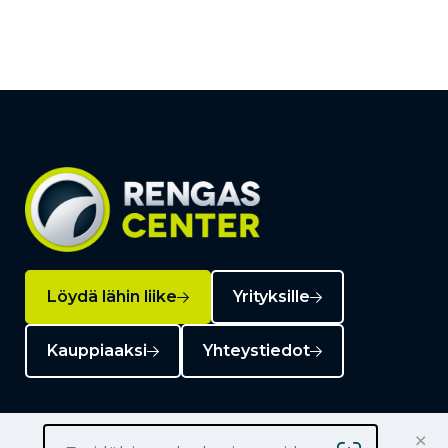
Löydä lähin liike
Yrityksille
Kauppiaaksi
Yhteystiedot
×