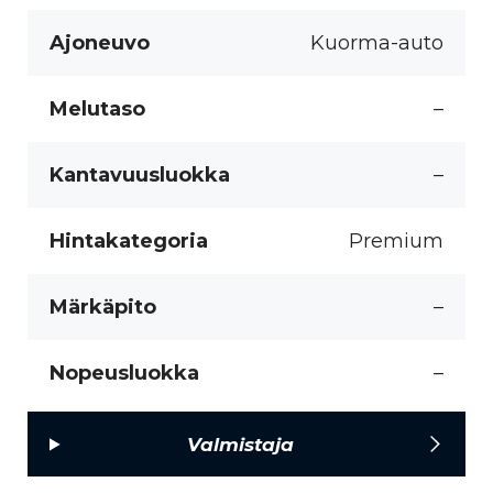
Ajoneuvo
Kuorma-auto
Melutaso
–
Kantavuusluokka
–
Hintakategoria
Premium
Märkäpito
–
Nopeusluokka
–
Valmistaja