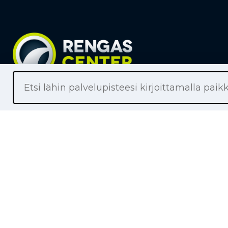
Liikkeet
Renkaat
Henkilöaut
Pakettiaut
Kuorma-au
Moottoripy
Maa- ja me