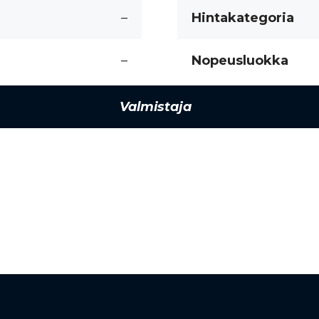
–
Hintakategoria
–
Nopeusluokka
Valmistaja