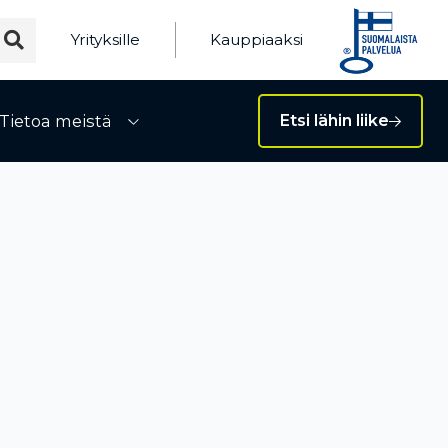
Yrityksille
Kauppiaaksi
Tietoa meistä
Etsi lähin liike
ivalikko
Avaa alivalikko