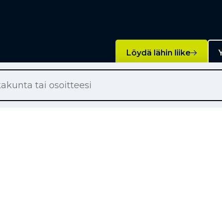
Löydä lähin liike
Y
Palvelut
on renkaat
Rengashotelli
on renkaat
Rengaspalvelut
ton renkaat
Rengasrikko ja paikkaus
örärenkaat
Rahoitus
tsätalousrenkaat
Liikkuva rengaspalvelu