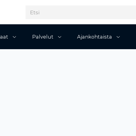
aat
Palvelut
Ajankohtaista
Avaa alivalikko
Avaa alivalikko
Avaa al