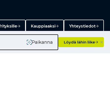
rityksille
Kauppiaaksi
Yhteystiedot
×
Paikanna
Löydä lähin liike
Ajankohtaista
Kampanjat
Uutiset
Vinkkejä autoilijoille