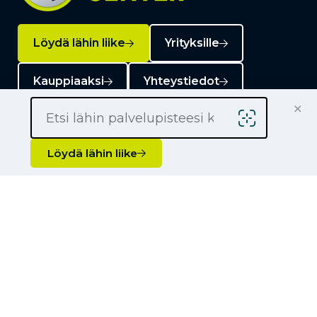
Löydä lähin liike
Yrityksille
Kauppiaaksi
Yhteystiedot
×
Löydä lähin liike
Liikkeet
Renkaat
Henkilöauton renkaat
Palvelut
Pakettiauton renkaat
Rengashotelli
Ajankohtaista