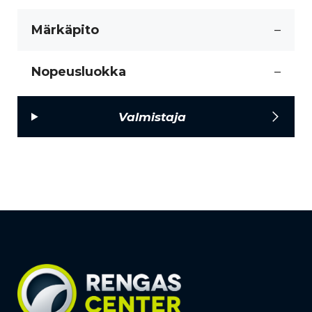
Märkäpito
–
Nopeusluokka
–
Valmistaja