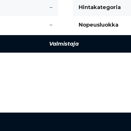
–
Hintakategoria
–
Nopeusluokka
Valmistaja