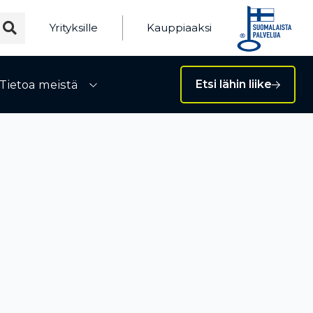
Yrityksille
Kauppiaaksi
Tietoa meistä
Etsi lähin liike
ivalikko
Avaa alivalikko