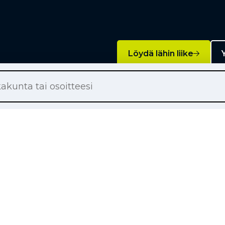
Löydä lähin liike
Y
Palvelut
on renkaat
Rengashotelli
on renkaat
Rengaspalvelut
ton renkaat
Rengasrikko ja paikkaus
örärenkaat
Rahoitus
tsätalousrenkaat
Liikkuva rengaspalvelu