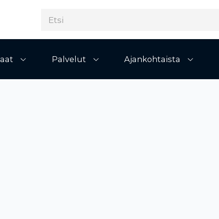
aat
Palvelut
Ajankohtaista
Avaa alivalikko
Avaa alivalikko
Avaa al