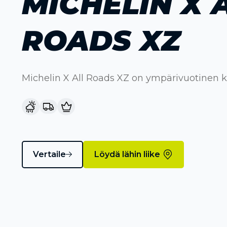
MICHELIN X 
ROADS XZ
Michelin X All Roads XZ on ympärivuotinen 
Vertaile
Löydä lähin liike