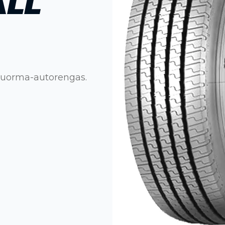
ALL
kuorma-autorengas.