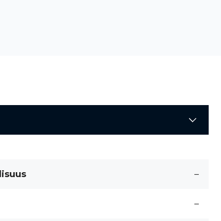
lisuus
–
–