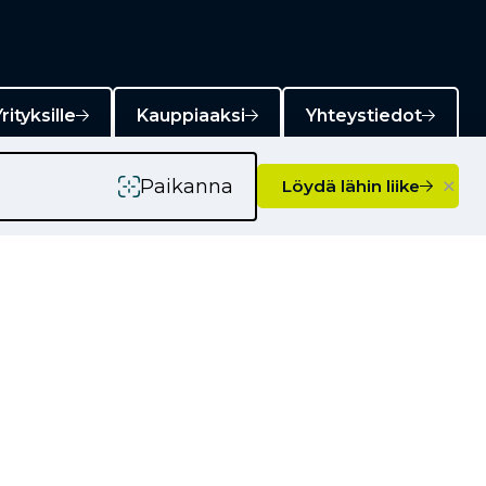
rityksille
Kauppiaaksi
Yhteystiedot
×
Paikanna
Löydä lähin liike
Ajankohtaista
Kampanjat
Uutiset
Vinkkejä autoilijoille