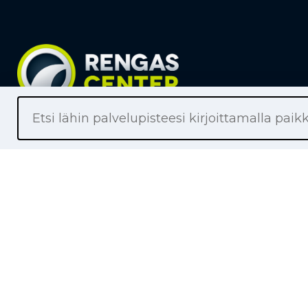
Liikkeet
Renkaat
Henkilöaut
Pakettiaut
Kuorma-au
Moottoripy
Maa- ja me