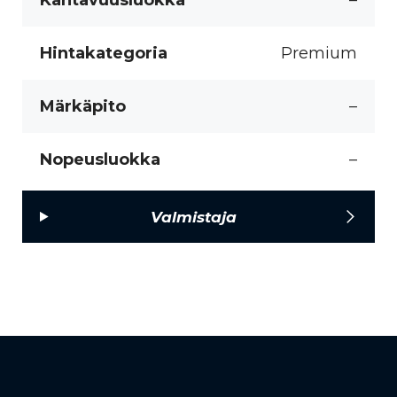
Hintakategoria
Premium
Märkäpito
–
Nopeusluokka
–
Valmistaja