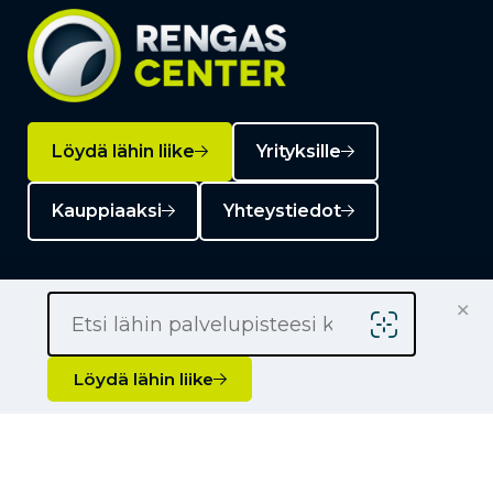
Löydä lähin liike
Yrityksille
Kauppiaaksi
Yhteystiedot
×
Liikkeet
Löydä lähin liike
Renkaat
Henkilöauton renkaat