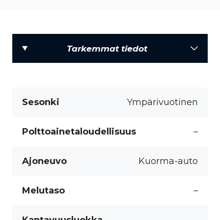
Tarkemmat tiedot
Sesonki
Ympärivuotinen
Polttoainetaloudellisuus
–
Ajoneuvo
Kuorma-auto
Melutaso
–
Kantavuusluokka
–