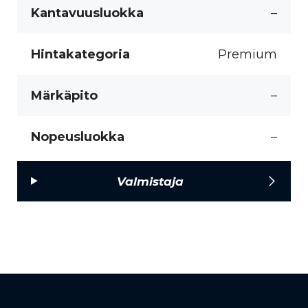
Kantavuusluokka
–
Hintakategoria
Premium
Märkäpito
–
Nopeusluokka
–
Valmistaja