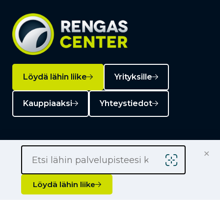
Löydä lähin liike
Yrityksille
Kauppiaaksi
Yhteystiedot
×
Liikkeet
Löydä lähin liike
Renkaat
Henkilöauton renkaat