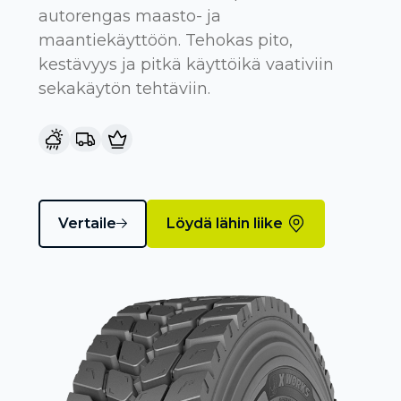
autorengas maasto- ja
maantiekäyttöön. Tehokas pito,
kestävyys ja pitkä käyttöikä vaativiin
sekakäytön tehtäviin.
Vertaile
Löydä lähin liike