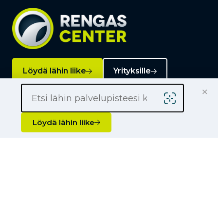
Löydä lähin liike
Yrityksille
×
Kauppiaaksi
Yhteystiedot
Löydä lähin liike
Liikkeet
Renkaat
Henkilöauton renkaat