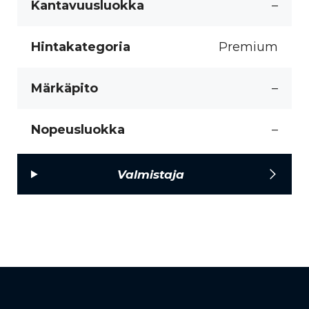
Kantavuusluokka
–
Hintakategoria
Premium
Märkäpito
–
Nopeusluokka
–
Valmistaja