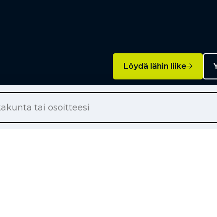
Löydä lähin liike
Y
Palvelut
on renkaat
Rengashotelli
on renkaat
Rengaspalvelut
ton renkaat
Rengasrikko ja paikkaus
örärenkaat
Rahoitus