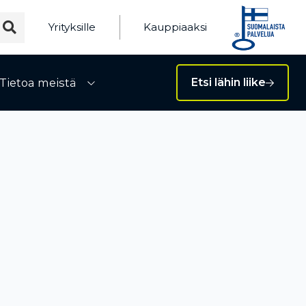
Yrityksille
Kauppiaaksi
Tietoa meistä
Etsi lähin liike
ivalikko
Avaa alivalikko