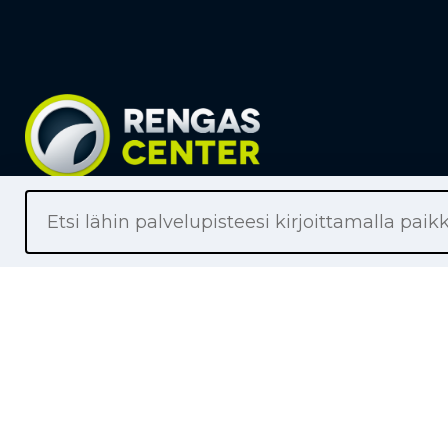
Liikkeet
Renkaat
Henkilöaut
Pakettiaut
Kuorma-au
Moottoripy