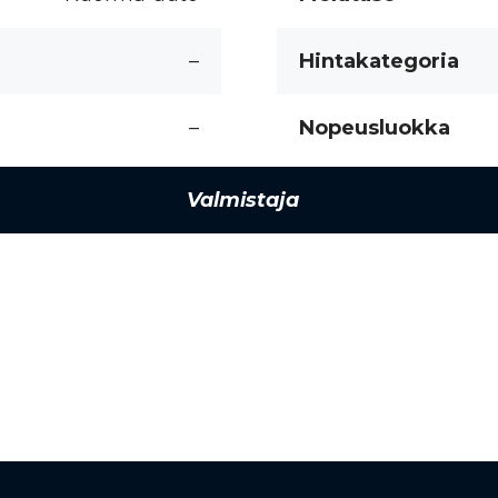
–
Hintakategoria
–
Nopeusluokka
Valmistaja