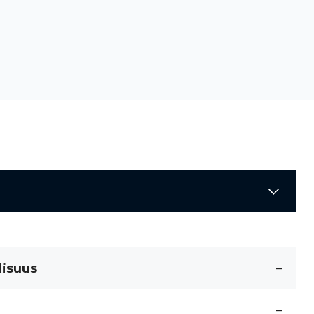
lisuus
–
–