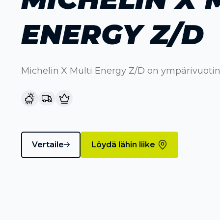
ENERGY Z/D
Michelin X Multi Energy Z/D on ympärivuot
Vertaile
Löydä lähin liike