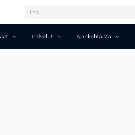
aat
Palvelut
Ajankohtaista
Avaa alivalikko
Avaa alivalikko
Avaa al