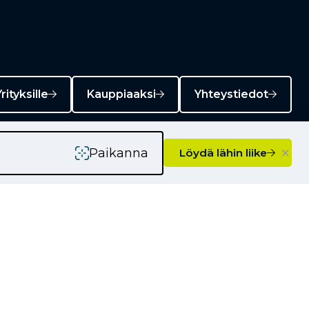
rityksille
Kauppiaaksi
Yhteystiedot
×
Paikanna
Löydä lähin liike
Ajankohtaista
Kampanjat
Uutiset
Vinkkejä autoilijoille