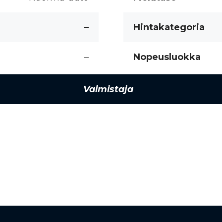
–
Hintakategoria
–
Nopeusluokka
Valmistaja