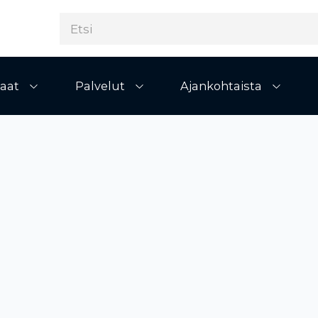
aat
Palvelut
Ajankohtaista
Avaa alivalikko
Avaa alivalikko
Avaa al