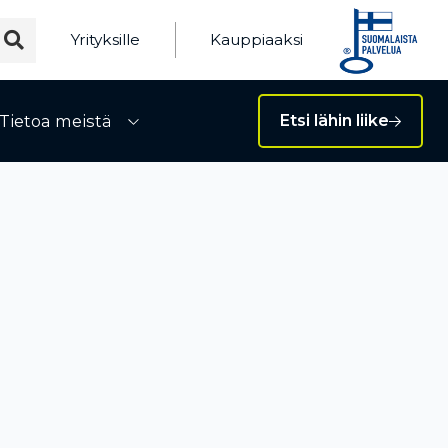
Yrityksille
Kauppiaaksi
Tietoa meistä
Etsi lähin liike
ivalikko
Avaa alivalikko