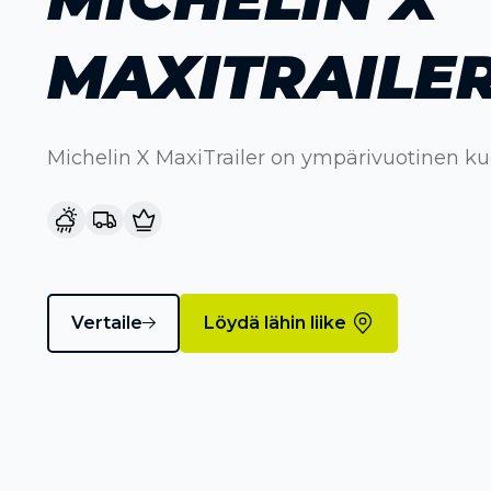
MAXITRAILE
Michelin X MaxiTrailer on ympärivuotinen k
Vertaile
Löydä lähin liike