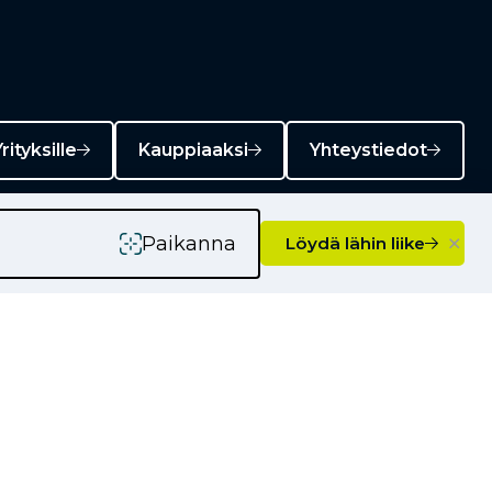
rityksille
Kauppiaaksi
Yhteystiedot
×
Paikanna
Löydä lähin liike
Ajankohtaista
Kampanjat
Uutiset
Vinkkejä autoilijoille