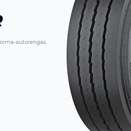
R
uorma-autorengas.