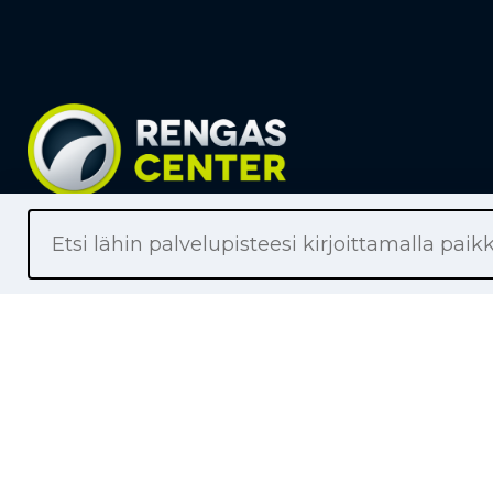
Liikkeet
Renkaat
Henkilöaut
Pakettiaut
Kuorma-au
Moottoripy