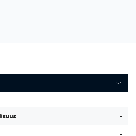
lisuus
–
–