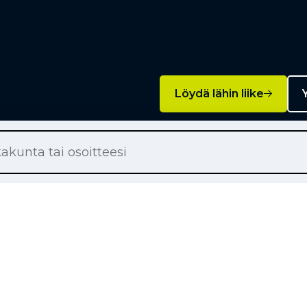
Löydä lähin liike
Y
Palvelut
on renkaat
Rengashotelli
on renkaat
Rengaspalvelut
ton renkaat
Rengasrikko ja paikkaus
örärenkaat
Rahoitus