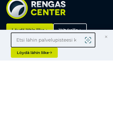
Löydä lähin liike
Yrityksille
×
Kauppiaaksi
Yhteystiedot
Löydä lähin liike
Liikkeet
Renkaat
Henkilöauton renkaat
Palvelut