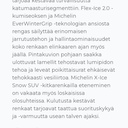
tarjoaa kestävää turvallisuutta
katumaasturisegmenttiin. Flex-Ice 2.0 -
kumiseoksen ja Michelin
EverWinterGrip -teknologian ansiosta
rengas säilyttää erinomaisen
jarrutustehon ja hallintaominaisuudet
koko renkaan elinkaaren ajan myös
jäällä. Pintakuvion pohjaan saakka
ulottuvat lamellit tehostavat lumipidon
tehoa ja leveät poikittaisurat ehkäisevät
tehokkaasti vesiliirtoa. Michelin X-Ice
Snow SUV -kitkarenkailla eteneminen
on vakaata myös loskaisissa
olosuhteissa. Kulutusta kestävät
renkaat tarjoavat taattua suorituskykyä
ja -varmuutta usean talven ajaksi.