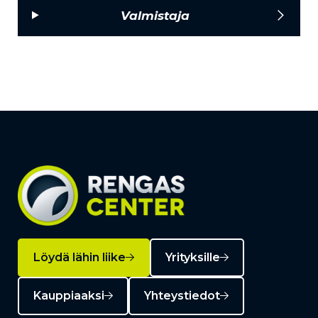
Valmistaja
Löydä lähin liike
Yrityksille
Kauppiaaksi
Yhteystiedot