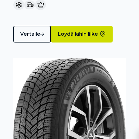
Vertaile
Löydä lähin liike