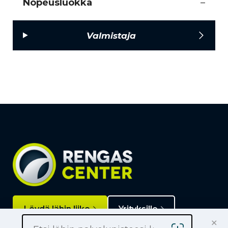
Nopeusluokka
–
Valmistaja
Löydä lähin liike
Yrityksille
×