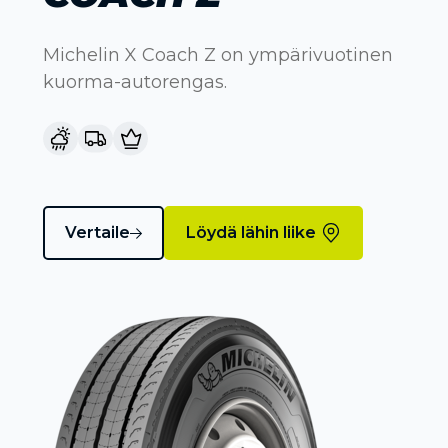
Michelin X Coach Z on ympärivuotinen
kuorma-autorengas.
Vertaile
Löydä lähin liike