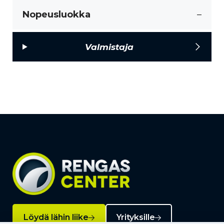
Nopeusluokka
–
Valmistaja
Löydä lähin liike
Yrityksille